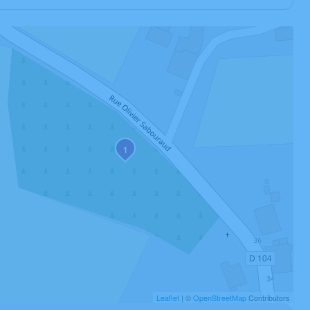
1
Leaflet
| ©
OpenStreetMap
Contributors