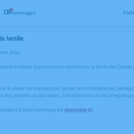
Hommages
Part
0
a famille
hers amis,
grande tristesse que nous vous annonçons le décès de Claud
ons à utiliser cet espace pour laisser vos condoléances, partag
rs des poèmes ou des textes. Cet endroit est un lieu d'expre
lantation d’arbre hommage est
disponible ici
.