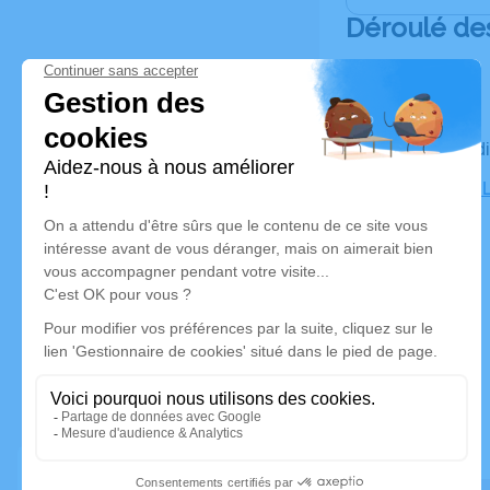
Déroulé de
Le vendred
Cimetière, 