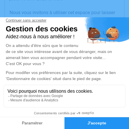
Nous vous invitons à utiliser cet espace pour laisser
vos condoléances, partager des photos souvenirs,
une anecdote ou exprimer vos pensées à travers des
poèmes ou des textes. Cet endroit est un lieu
d'expression dédié à honorer la mémoire de Cosette
MEUNIER.
Un service de plantation d’arbre hommage est
disponible ici
.
Je rends hommage
Cérémonie civile
jeudi 20 avril 2023 à 11h00
1
Crématorium de Niort
Faire-part
Hommages
290 Route de Coulonges