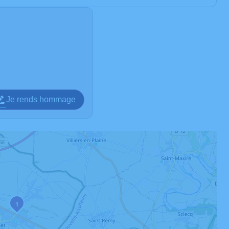
Je rends hommage
1