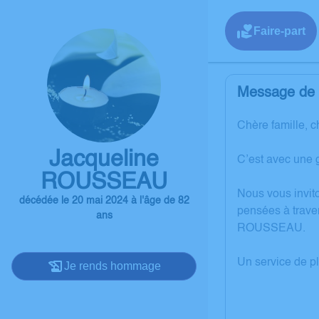
Faire-part
Message de l
Chère famille, c
Jacqueline
C’est avec une 
ROUSSEAU
Nous vous invit
décédée le 20 mai 2024 à l'âge de 82
pensées à trave
ans
ROUSSEAU.
Un service de p
Je rends hommage