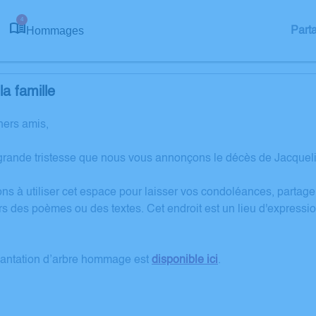
4
Hommages
Part
a famille
hers amis,
grande tristesse que nous vous annonçons le décès de Jacque
ons à utiliser cet espace pour laisser vos condoléances, partag
rs des poèmes ou des textes. Cet endroit est un lieu d'express
lantation d’arbre hommage est
disponible ici
.