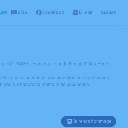
SMS
Facebook
E-mail
Lien
ager
line ROUSSEAU survenu le lundi 20 mai 2024 à Benet.
er des photos souvenirs, une anecdote ou exprimer vos
ion dédié à honorer la mémoire de Jacqueline
Je rends hommage