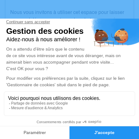
Nous vous invitons à utiliser cet espace pour laisser
vos condoléances, partager des photos souvenirs,
une anecdote ou exprimer vos pensées à travers des
poèmes ou des textes. Cet endroit est un lieu
d'expression dédié à honorer la mémoire de Jean-
Claude LAVAUD.
Un service de plantation d’arbre hommage est
disponible ici
.
Je rends hommage
Cérémonie civile
vendredi 01 septembre 2023 à 15h00
1
Cimetière de Damvix
Faire-part
Hommages
47 Route du Mazeau
85420 Damvix