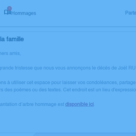
2
Hommages
Part
a famille
hers amis,
grande tristesse que nous vous annonçons le décès de Joël RUI
ons à utiliser cet espace pour laisser vos condoléances, partag
rs des poèmes ou des textes. Cet endroit est un lieu d'expressi
lantation d’arbre hommage est
disponible ici
.