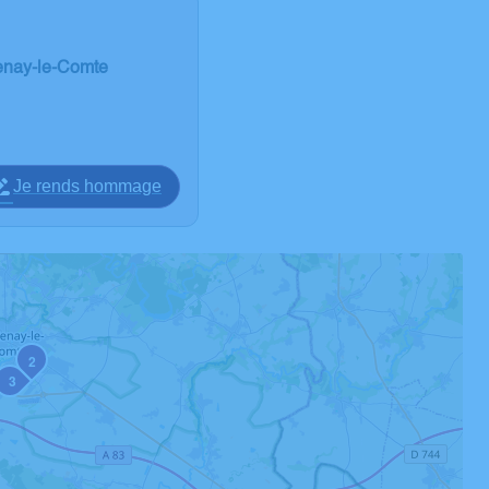
enay-le-Comte
Je rends hommage
2
3