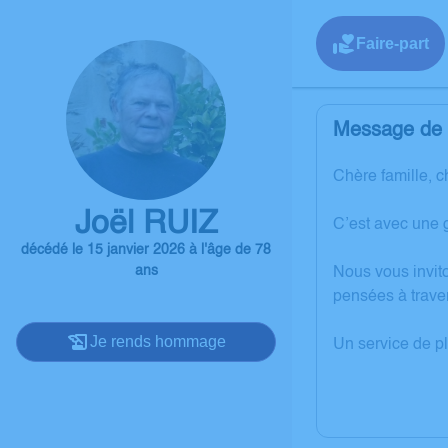
Faire-part
Message de l
Chère famille, c
Joël RUIZ
C’est avec une 
décédé le 15 janvier 2026 à l'âge de 78
ans
Nous vous invit
pensées à trave
Je rends hommage
Un service de p