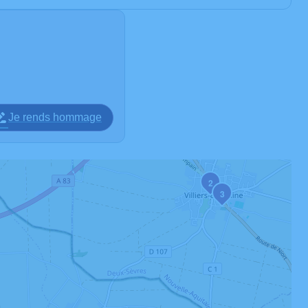
Je rends hommage
2
3