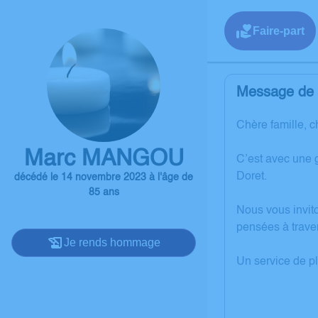
Faire-part
Message de l
Chère famille, c
Marc MANGOU
C’est avec une 
Doret.
décédé le 14 novembre 2023 à l'âge de
85 ans
Nous vous invit
pensées à trave
Je rends hommage
Un service de p