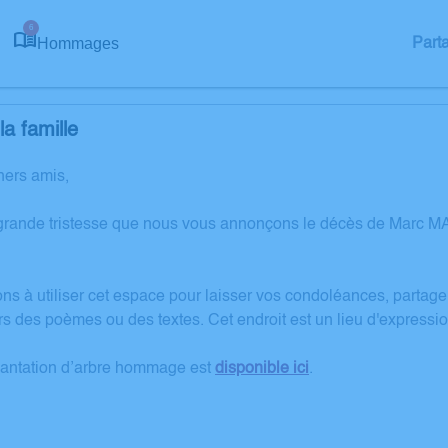
6
Hommages
Part
a famille
hers amis,
grande tristesse que nous vous annonçons le décès de Marc 
ons à utiliser cet espace pour laisser vos condoléances, partag
rs des poèmes ou des textes. Cet endroit est un lieu d'expre
lantation d’arbre hommage est
disponible ici
.