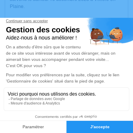
Plaine.
Nous vous invitons à utiliser cet espace pour laisser
vos condoléances, partager des photos souvenirs,
une anecdote ou exprimer vos pensées à travers des
poèmes ou des textes. Cet endroit est un lieu
d'expression dédié à honorer la mémoire de Marie-
Claire SAUNIER.
Un service de plantation d’arbre hommage est
disponible ici
.
Je rends hommage
Cérémonie religieuse
4
jeudi 21 décembre 2023 à 14h30
Faire-part
Hommages
Église de Villiers-en-Plaine