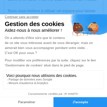
Nous vous invitons à utiliser cet espace pour laisser
vos condoléances, partager des photos souvenirs,
une anecdote ou exprimer vos pensées à travers des
poèmes ou des textes. Cet endroit est un lieu
d'expression dédié à honorer la mémoire de Marie-
Josèphe LARGEAUD.
Un service de plantation d’arbre hommage est
disponible ici
.
Je rends hommage
Cérémonie religieuse
samedi 21 janvier 2023 à 14h30
3
Église Saint-Vincent de Nieul-sur-l'Autise de
Faire-part
Hommages
Rives-d'Autise