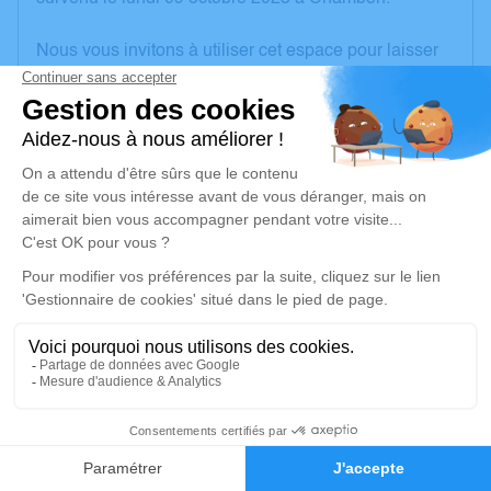
Nous vous invitons à utiliser cet espace pour laisser
vos condoléances, partager des photos souvenirs,
une anecdote ou exprimer vos pensées à travers des
poèmes ou des textes. Cet endroit est un lieu
d'expression dédié à honorer la mémoire de Marie-
Thérèse TURPEAUD.
Un service de plantation d’arbre hommage est
disponible ici
.
Je rends hommage
Cérémonie religieuse
jeudi 12 octobre 2023 à 15h00
3
Église de Benet
Faire-part
Hommages
Place du croissant