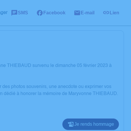
SMS
Facebook
E-mail
Lien
ager
onne THIEBAUD survenu le dimanche 05 février 2023 à
er des photos souvenirs, une anecdote ou exprimer vos
ssion dédié à honorer la mémoire de Maryvonne THIEBAUD.
Je rends hommage