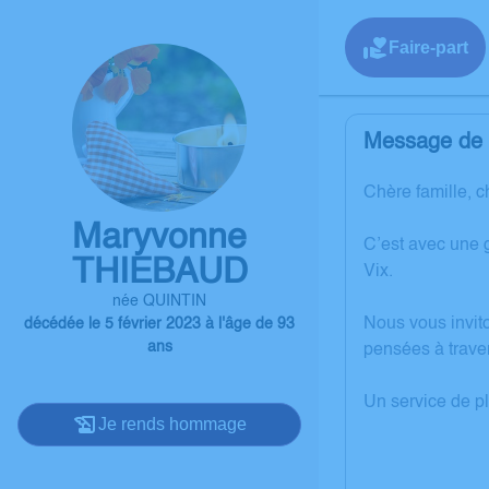
Faire-part
Message de l
Chère famille, c
Maryvonne
C’est avec une 
THIEBAUD
Vix.
née QUINTIN
Nous vous invit
décédée le 5 février 2023 à l'âge de 93
ans
pensées à trave
Un service de p
Je rends hommage