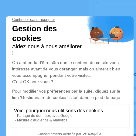
Déroulé de
Les inform
Activez une aler
Recevoir une aler