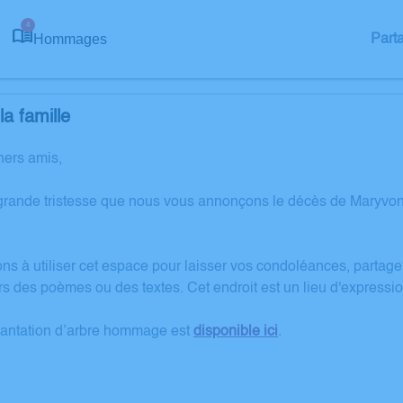
4
Hommages
Part
a famille
hers amis,
grande tristesse que nous vous annonçons le décès de Maryv
ons à utiliser cet espace pour laisser vos condoléances, partag
rs des poèmes ou des textes. Cet endroit est un lieu d'expre
lantation d’arbre hommage est
disponible ici
.