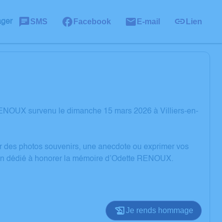
SMS
Facebook
E-mail
Lien
ager
RENOUX survenu le dimanche 15 mars 2026 à Villiers-en-
er des photos souvenirs, une anecdote ou exprimer vos
sion dédié à honorer la mémoire d’Odette RENOUX.
Je rends hommage