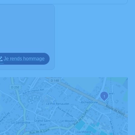
Je rends hommage
1