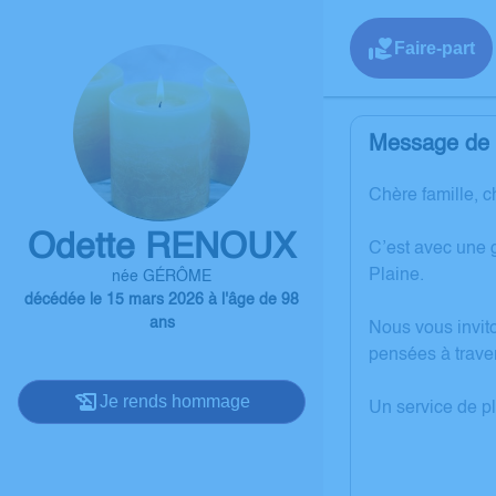
Faire-part
Message de l
Chère famille, c
Odette RENOUX
C’est avec une 
Plaine.
née GÉRÔME
décédée le 15 mars 2026 à l'âge de 98
ans
Nous vous invit
pensées à trave
Je rends hommage
Un service de p