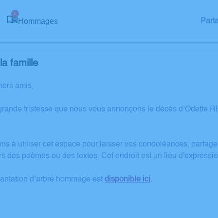
6
Hommages
Part
a famille
hers amis,
grande tristesse que nous vous annonçons le décès d’Odette 
ons à utiliser cet espace pour laisser vos condoléances, partag
rs des poèmes ou des textes. Cet endroit est un lieu d'expres
lantation d’arbre hommage est
disponible ici
.