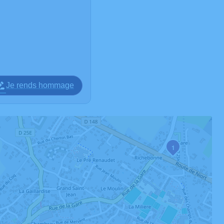
Je rends hommage
1