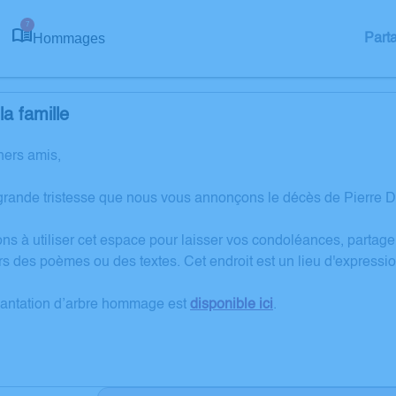
7
Hommages
Part
a famille
hers amis,
grande tristesse que nous vous annonçons le décès de Pierre
ons à utiliser cet espace pour laisser vos condoléances, partag
rs des poèmes ou des textes. Cet endroit est un lieu d'expres
lantation d’arbre hommage est
disponible ici
.