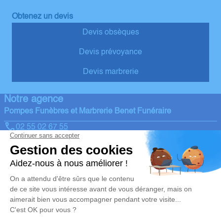
Obtenez un devis
Devis obsèques
Devis prévoyance
Devis marbrerie
Notre agence
Pompes Funèbres et Marbrerie Benet Funéraire
02 55 02 67 55
benet@pompes-funebres-naulleau.fr
7, Route de Niort, Richebonne - 85490 - Benet
4.9/5 - 65 avis
Nos Services
Liens utiles
Organiser des obsèques
Avis de décès
Monuments funéraires
Demande de rendez-vous en
agence
Services aux familles