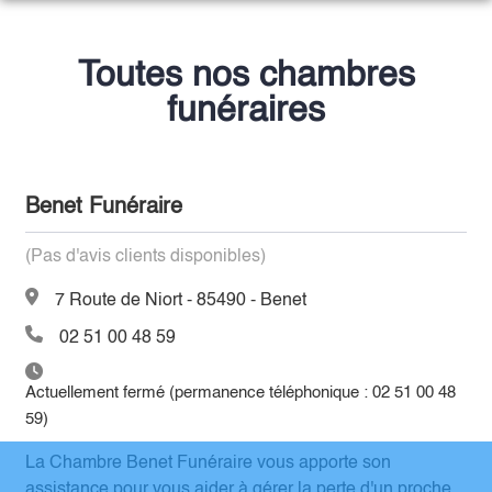
NOS SERVICES
Toutes nos chambres
NOTRE AGENCE
ORGANISER DES OBSÈQUES
funéraires
NOTRE CHAMBRE FUNERAIRE
PRÉVOIR SES OBSÈQUES
ESPACES HOMMAGES
MONUMENTS FUNÉRAIRES
Benet Funéraire
SERVICES AUX FAMILLES
(Pas d'avis clients disponibles)
7 Route de Niort - 85490 - Benet
02 51 00 48 59
Actuellement fermé (permanence téléphonique : 02 51 00 48
59)
La Chambre Benet Funéraire vous apporte son
assistance pour vous aider à gérer la perte d'un proche.