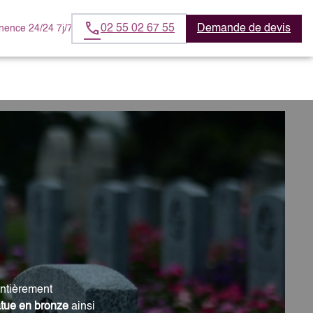
02 55 02 67 55
Demande de devis
ence 24/24 7j/7
entièrement
tatue en bronze
ainsi