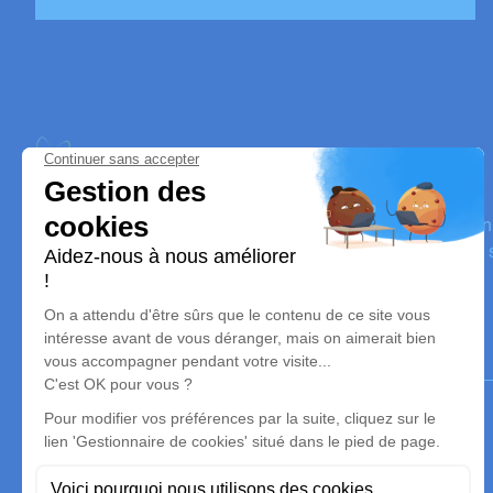
Pompes Funèbres et Marbrerie Benet
Nos équipes vous aident à honorer la mémoire de la person
perpétuer son souvenir dans le respect de ses volontés, de 
dignité dans son dernier voyage.
Notre agence
Pompes Funèbres et Marbrerie Benet Funéraire
02 55 02 67 55
benet@pompes-funebres-naulleau.fr
7, Route de Niort, Richebonne – 85490 – Benet
4.9/5 – 65 avis