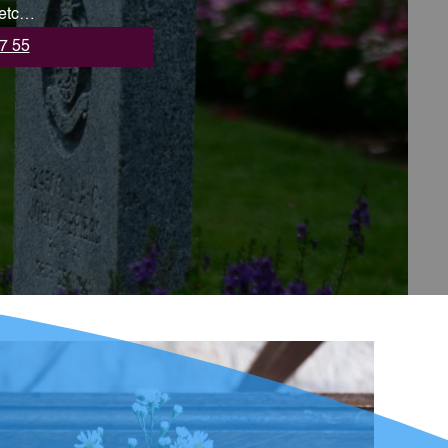
 etc…
7 55