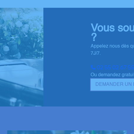
Vous sou
?
Appelez nous dès qu
7J/7.
02 55 02 67 5
Ou demandez gratuit
DEMANDER UN 