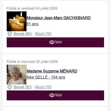
Publié le vendredi 24 juillet 2026
Monsieur Jean-Marc GACHIGNARD
81 ans
Benet (85)
Niort (79)
-
Voir
Publié le mercredi 22 juillet 2026
Madame Suzanne MÉNARD
Née GELLÉ
- 104 ans
Benet (85)
Niort (79)
-
Voir