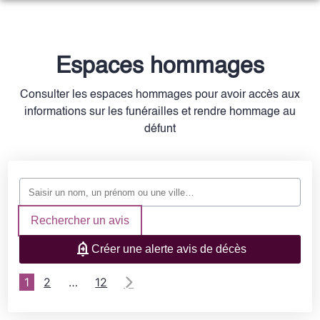
NOS SERVICES
NOTRE AGENCE
ORGANISER DES OBSÈQUES
Espaces hommages
NOTRE CHAMBRE FUNERAIRE
PRÉVOIR SES OBSÈQUES
Consulter les espaces hommages pour avoir accès aux
ESPACES HOMMAGES
informations sur les funérailles et rendre hommage au
MONUMENTS FUNÉRAIRES
défunt
SERVICES AUX FAMILLES
Rechercher un avis
Créer une alerte avis de décès
1
2
…
12