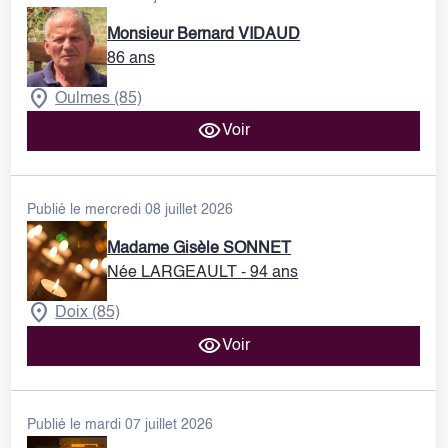
Monsieur Bernard VIDAUD
86 ans
Oulmes (85)
Voir
Publié le mercredi 08 juillet 2026
Madame Gisèle SONNET
Née LARGEAULT
- 94 ans
Doix (85)
Voir
Publié le mardi 07 juillet 2026