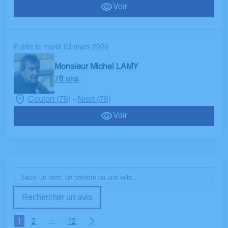
Voir
Publié le mardi 03 mars 2026
Monsieur Michel LAMY
78 ans
Coulon (79)
Niort (79)
-
Voir
Rechercher un avis
1
2
…
12