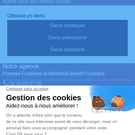
dignité dans son dernier voyage.
Obtenez un devis
Devis obsèques
Devis prévoyance
Devis marbrerie
Notre agence
Pompes Funèbres et Marbrerie Benet Funéraire
02 55 02 67 55
benet@pompes-funebres-naulleau.fr
7, Route de Niort, Richebonne - 85490 - Benet
4.9/5 - 65 avis
Nos Services
Liens utiles
Organiser des obsèques
Avis de décès
Monuments funéraires
Demande de rendez-vous en