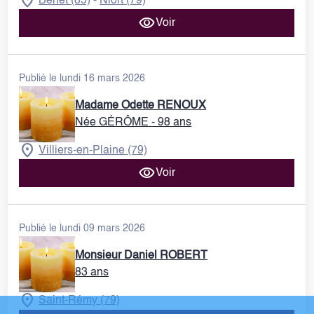
Benet (85)
Niort (79)
-
Voir
Publié le lundi 16 mars 2026
Madame Odette RENOUX
Née GÉRÔME
- 98 ans
Villiers-en-Plaine (79)
Voir
Publié le lundi 09 mars 2026
Monsieur Daniel ROBERT
83 ans
Saint-Rémy (79)