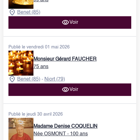
99 ans
Benet (85)
Voir
Publié le vendredi 01 mai 2026
Monsieur Gérard FAUCHER
75 ans
Benet (85)
Niort (79)
-
Voir
Publié le jeudi 30 avril 2026
Madame Denise COQUELIN
Née OSMONT
- 100 ans