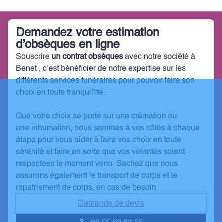
Demandez votre estimation
d’obsèques en ligne
Souscrire
un contrat obsèques
avec notre société à
Benet
, c’est bénéficier de notre expertise sur les
différents services funéraires pour pouvoir faire son
choix en toute tranquillité.
Que votre choix se porte sur une crémation ou
une inhumation, nous sommes à vos côtés à chaque
étape pour vous aider à faire vos choix en toute
sérénité et faire en sorte que vos volontés soient
respectées le moment venu. Sachez que nous
assurons également le transport de corps et le
rapatriement de corps, en cas de besoin.
Demande de devis