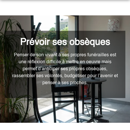
Aller
au
NOS SERVICES
contenu
NOTRE AGENCE
ORGANISER DES OBSÈQUES
NOTRE CHAMBRE FUNERAIRE
PRÉVOIR SES OBSÈQUES
Prévoir ses obsèques
ESPACES HOMMAGES
MONUMENTS FUNÉRAIRES
Penser de son vivant à ses propres funérailles est
une réflexion difficile à mettre en oeuvre mais
SERVICES AUX FAMILLES
permet d’anticiper ses propres obsèques,
rassembler ses volontés, budgétiser pour l’avenir et
penser à ses proches.