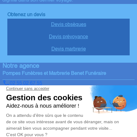
dignité dans son dernier voyage.
Obtenez un devis
Devis obsèques
Devis prévoyance
Devis marbrerie
Notre agence
Pompes Funèbres et Marbrerie Benet Funéraire
02 55 02 67 55
benet@pompes-funebres-naulleau.fr
7, Route de Niort, Richebonne – 85490 – Benet
4.9/5 – 65 avis
Nos Services
Liens utiles
Organiser des obsèques
Avis de décès
Monuments funéraires
Demande de rendez-vous en
agence