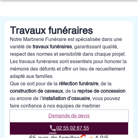
Aller
au
NOS SERVICES
contenu
NOTRE AGENCE
ORGANISER DES OBSÈQUES
Travaux funéraires
NOTRE CHAMBRE FUNERAIRE
Notre Marbrerie Funéraire est spécialisée dans une
PRÉVOIR SES OBSÈQUES
ESPACES HOMMAGES
variété de
travaux funéraires
, garantissant qualité,
respect des normes et sensibilité dans chaque projet.
MONUMENTS FUNÉRAIRES
Les travaux funéraires sont essentiels pour honorer la
mémoire des défunts et offrir un lieu de recueillement
SERVICES AUX FAMILLES
adapté aux familles.
Que ce soit pour de la
réfection funéraire
, de la
construction de caveaux
, de la
reprise de concession
ou encore de l’
installation d’ossuaire
, vous pouvez
faire confiance à nos équipes de marbrier.
Demande de devis
02 55 02 67 55