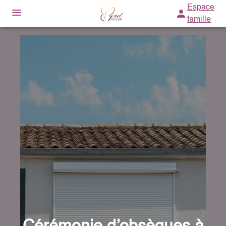
Espace
famille
NOS SERVICES
NOTRE AGENCE
ORGANISER DES OBSÈQUES
NOTRE CHAMBRE FUNERAIRE
PRÉVOIR SES OBSÈQUES
ESPACES HOMMAGES
MONUMENTS FUNÉRAIRES
SERVICES AUX FAMILLES