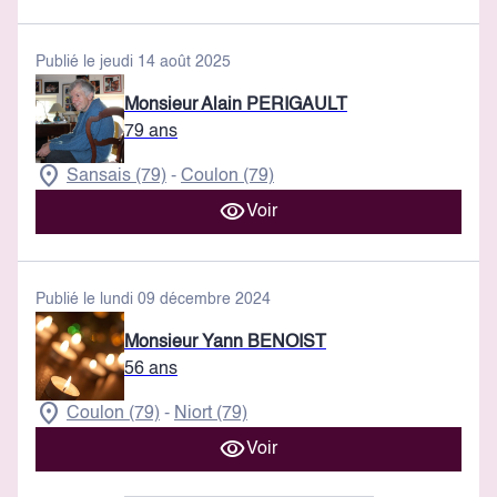
Publié le jeudi 14 août 2025
Monsieur Alain PERIGAULT
79 ans
Sansais (79)
Coulon (79)
-
Voir
Publié le lundi 09 décembre 2024
Monsieur Yann BENOIST
56 ans
Coulon (79)
Niort (79)
-
Voir