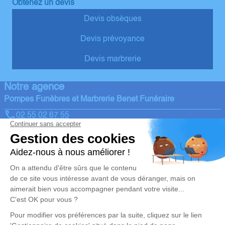
Obtenez un devis
Devis obsèques
Devis prévoyance
Devis marbrerie
Notre agence
Pompes Funèbres et Marbrerie Benet Funéraire
02 55 02 67 55
benet@pompes-funebres-naulleau.fr
7, Route de Niort, Richebonne - 85490 - Benet
4.9/5 - 65 avis
Nos Services
Liens utiles
Organiser des obsèques
Avis de décès
Monuments funéraires
Demande de rendez-vous en
agence
Services aux familles
Nos réseaux sociaux