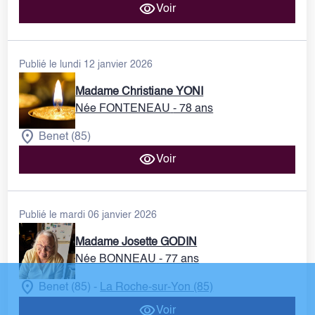
Voir
Publié le lundi 12 janvier 2026
Madame Christiane YONI
Née FONTENEAU
- 78 ans
Benet (85)
Voir
Publié le mardi 06 janvier 2026
Madame Josette GODIN
Née BONNEAU
- 77 ans
Benet (85)
La Roche-sur-Yon (85)
-
Voir