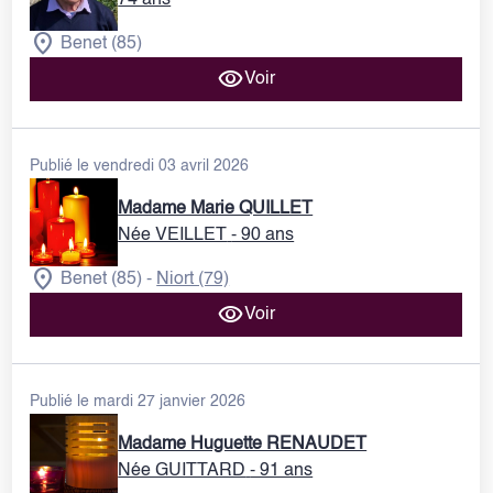
Benet (85)
Voir
Publié le vendredi 03 avril 2026
Madame Marie QUILLET
Née VEILLET
- 90 ans
Benet (85)
Niort (79)
-
Voir
Publié le mardi 27 janvier 2026
Madame Huguette RENAUDET
Née GUITTARD
- 91 ans