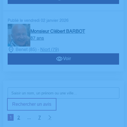
Publié le vendredi 02 janvier 2026
Monsieur Clébert BARBOT
87 ans
Benet (85)
Niort (79)
-
Voir
Rechercher un avis
1
2
…
7