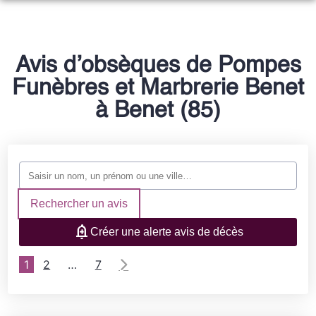
NOS SERVICES
NOTRE AGENCE
ORGANISER DES OBSÈQUES
Avis d’obsèques de Pompes
NOTRE CHAMBRE FUNERAIRE
Funèbres et Marbrerie Benet
PRÉVOIR SES OBSÈQUES
ESPACES HOMMAGES
à Benet (85)
MONUMENTS FUNÉRAIRES
SERVICES AUX FAMILLES
Rechercher un avis
Créer une alerte avis de décès
1
2
…
7